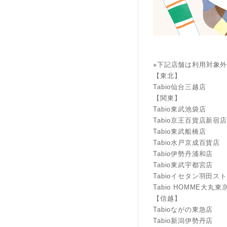
※下記店舗は利用対象
【東北】
Tabio仙台三越店
【関東】
Tabio東武池袋店
Tabio京王百貨店新宿店
Tabio東武船橋店
Tabio水戸京成百貨店
Tabio伊勢丹浦和店
Tabio東武宇都宮店
Tabioイセタン羽田ス
Tabio HOMME大丸東
【信越】
Tabioながの東急店
Tabio新潟伊勢丹店