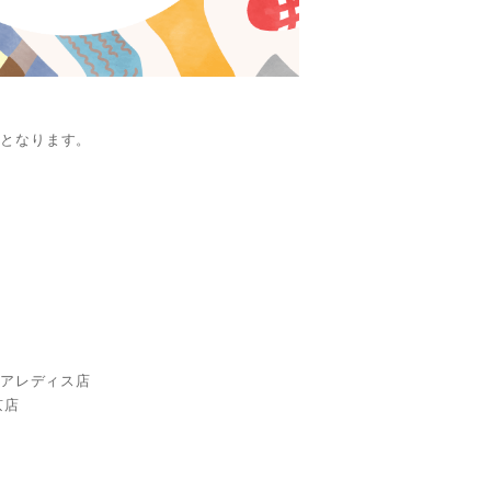
外となります。
トアレディス店
京店