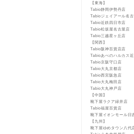
【東海】
Tabio静岡伊勢丹店
Tabioジェイアール名
Tabio近鉄四日市店
Tabio松坂屋名古屋店
Tabio三越星ヶ丘店
【関西】
Tabio阪神百貨店店
Tabioあべのハルカス
Tabio京阪守口店
Tabio大丸京都店
Tabio西宮阪急店
Tabio大丸梅田店
Tabio大丸神戸店
【中国】
靴下屋ラクア緑井店
Tabio福屋百貨店
靴下屋イオンモール日
【九州】
靴下屋ゆめタウン八代