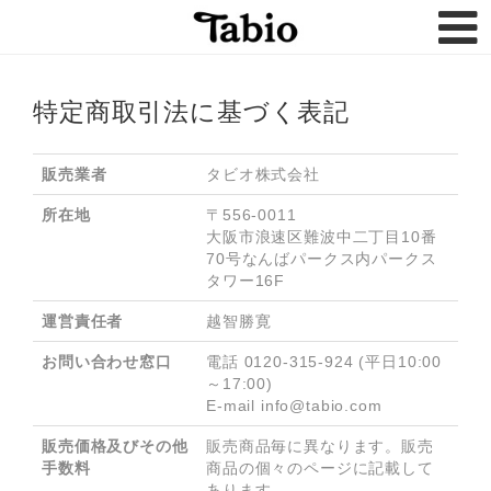
トップページ
FAQ
特定商取引法に基づく表記
購入履歴
法人のお客様
販売業者
タビオ株式会社
所在地
〒556-0011

大阪市浪速区難波中二丁目10番
70号なんばパークス内パークス
タワー16F
運営責任者
越智勝寛
お問い合わせ窓口
電話 0120-315-924 (平日10:00
～17:00)

E-mail info@tabio.com
販売価格及びその他
販売商品毎に異なります。販売
手数料
商品の個々のページに記載して
あります。